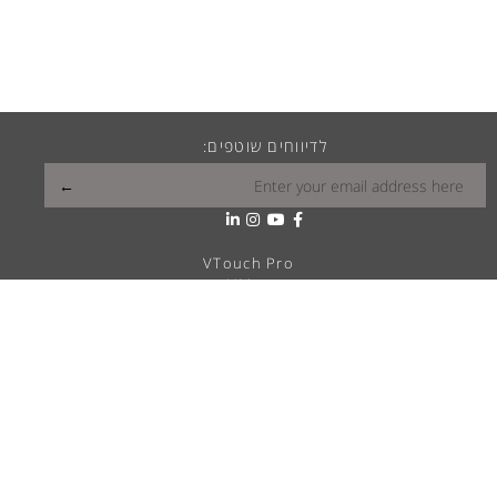
לדיווחים שוטפים:
VTouch Pro
VMax
VTouch Classic
VHotel
VTouch Plus
VTouch KNX
VTouch Cresnet
VSymphony
מה הויטראה שלך?
פתרונות בית חכם
דרושים