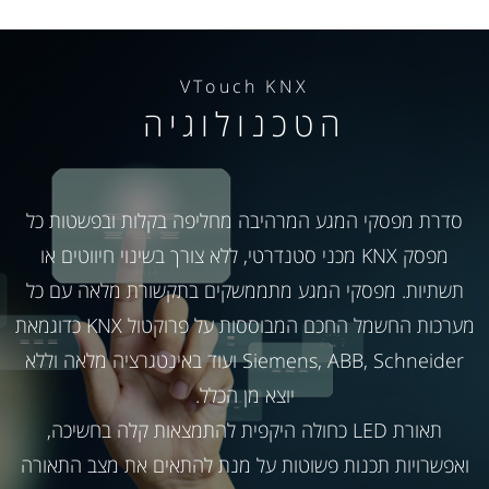
VTouch KNX
הטכנולוגיה
סדרת מפסקי המגע המרהיבה מחליפה בקלות ובפשטות כל
מפסק KNX מכני סטנדרטי, ללא צורך בשינוי חיווטים או
תשתיות. מפסקי המגע מתממשקים בתקשורת מלאה עם כל
מערכות החשמל החכם המבוססות על פרוקטול KNX כדוגמאת
Siemens, ABB, Schneider ועוד באינטגרציה מלאה וללא
יוצא מן הכלל.
תאורת LED כחולה היקפית להתמצאות קלה בחשיכה,
ואפשרויות תכנות פשוטות על מנת להתאים את מצב התאורה