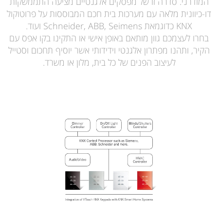
המודרני. סדרה זו של מפסקים אלגנטיים מציעה התממשקות
דו-כיוונית מלאה עם מערכות בית חכם המבוססות על פרוטוקול
KNX כדוגמאת Schneider, ABB, Seimens ועוד.
בחרו לעצמכם גוון מותאם באופן אישי או התקינו בקו אפס עם
הקיר, ותהנו מפתרון אלגנטי וידידותי אשר יוסיף תחכום וסטייל
לעיצוב הפנים של כל בית, מלון או משרד.