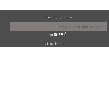
לדיווחים שוטפים:
VTouch Pro
VMax
VTouch Classic
VHotel
VTouch Plus
VTouch KNX
VTouch Cresnet
VSymphony
מה הויטראה שלך?
פתרונות בית חכם
דרושים
מוקד שירות ותמיכה
הצהרת נגישות