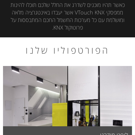
כאשר תהיו מוכנים לשדרג את החלל שלכם תוכלו להינות
ממפסקי VTouch KNX אשר יעבדו באינטגרציה מלאה
ומושלמת עם כל מערכות החשמל החכם המתבססות על
פרוטוקול KNX.
הפורטפוליו שלנו