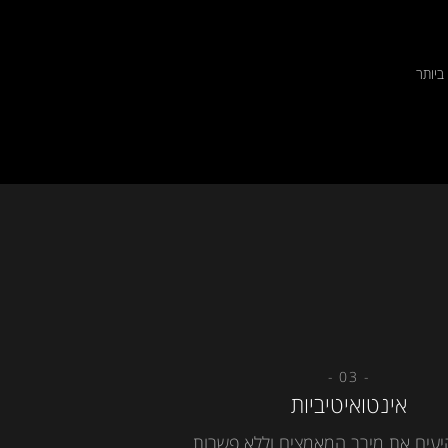
יותר
- 03 -
אינטואיטיביות
יעים את מירב המאמצים וללא פשרות