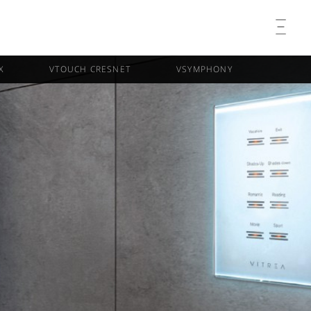
Skip
X
VTOUCH CRESNET
VSYMPHONY
to
content