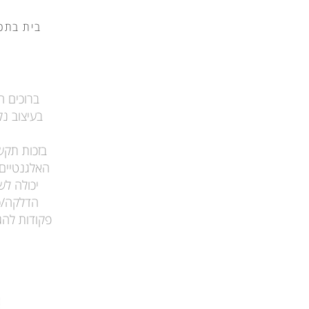
בית בתכנ
בזכות תקש
האלגנטיים,
הדלקה/כי
פקודות להג