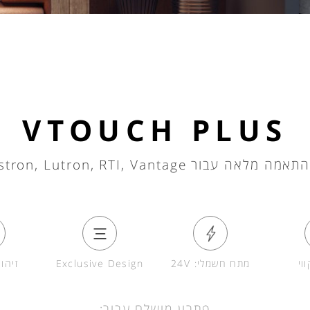
VTOUCH PLUS
Crestron, Lutron, RTI, Van ו- Control4
וי
מתח חשמלי: 24V
Exclusive Design
זיהו
פתרון מושלם עבור: