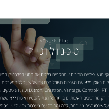
VTouch Plus
טכנולוגיה
קי מגע יפיפיים מזכוכית שמחליפים בקלות את מתגי הפלסטיק המיו
ם באופן מלא עם מערכות חשמל חכם צד שלישי, כולל המערכות ה
בעולם כגון ron, Crestron, Vantage, Control4, RTI
 ורק מהרכיבים האיכותיים ביותר על מנת להבטיח איכות ללא פשרות
ל אינטגרציה מושלמת, קלה ומהירה עם מערכות צד שלישי. מפסק