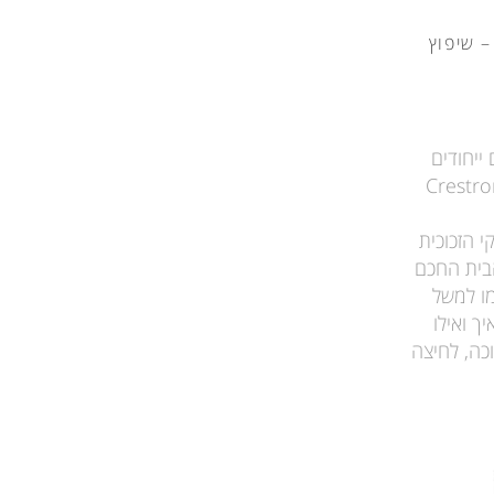
– שיפוץ
חכמים ייחודים
ודרני המתממשקים עם מערכות הבית החכם המובילות כמו: Crestron,
 הזכוכית
הבית החכם
ופציות עבור כל כפתור באמצעות אינדיקציית LED, כמו למשל
ך ואילו
כה, לחיצה