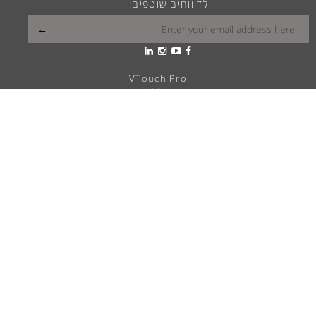
לדיווחים שוטפים:
VTouch Pro
VMax
VTouch Classic
VHotel
VTouch Plus
VTouch KNX
VTouch Cresnet
VSymphony
מה הויטראה שלך?
פתרונות בית חכם
דרושים
מוקד שירות ותמיכה
הצהרת נגישות
אודות Vitrea
השראה
בלוג