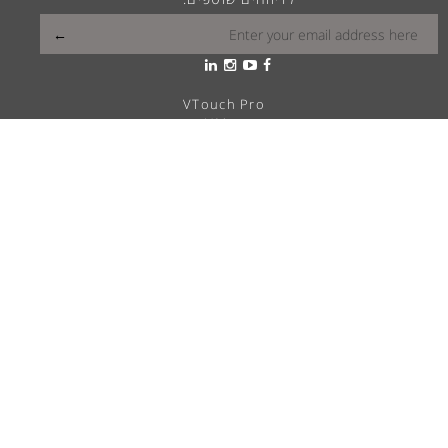
VTouch Pro
VMax
VTouch Classic
VHotel
VTouch Plus
VTouch KNX
VTouch Cresnet
VSymphony
מה הויטראה שלך?
פתרונות בית חכם
דרושים
מוקד שירות ותמיכה
הצהרת נגישות
אודות Vitrea
השראה
בלוג