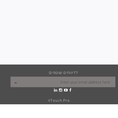
לדיווחים שוטפים:
VTouch Pro
VMax
VTouch Classic
VHotel