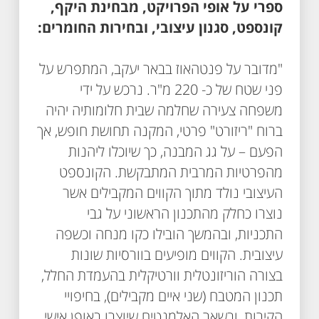
ספרי על אופי הפרויקט, מבחינת היקף,
קונספט, סגנון עיצובי, ובחירות החומרים:
"מדובר על פנטהאוז בבאר יעקב, המתפרש על
פני שטח של כ- 220 מ"ר. נרכש על ידי
משפחה צעירה שחלמה שבית חלומותיה יהיה
ברוח "ריזורט" פרטי, המקנה תחושת חופש, אך
הפעם – על גג המבנה, כך שיוכלו ליהנות
מהפרטיות המרבית המתבקשת. הקונספט
העיצובי נולד מתוך הקווים המקבילים אשר
נוצרו כחלק מהתכנון הראשוני על גבי
התכניות, ובהמשך הובילו כקו מנחה וכשפה
עיצובית. הקווים מופיעים בוורסיות שונות
בצורה הוריזונטלית וורטיקלית בהעמדת החלל,
תכנון המטבח (שני איים מקבילים), בחיפויי
הקירות, ובשאר האלמנטים שיוצרו באופן אישי