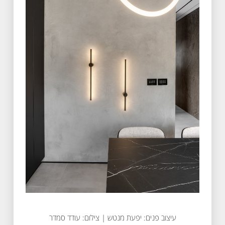
עיצוב פנים: יפעת מנטש | צילום: עודד סמדר