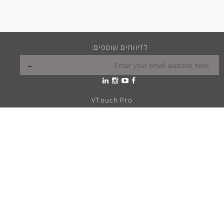
לדיווחים שוטפים:
VTouch Pro
VMax
VTouch Classic
VHotel
VTouch Plus
VTouch KNX
VTouch Cresnet
VSymphony
מה הויטראה שלך?
פתרונות בית חכם
דרושים
מוקד שירות ותמיכה