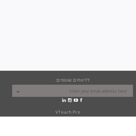
לדיווחים שוטפים:
VTouch Pro
VMax
VTouch Classic
VHotel
VTouch Plus