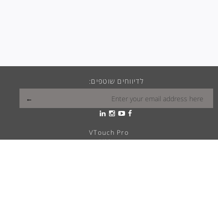
לדיווחים שוטפים:
VTouch Pro
VMax
VTouch Classic
VHotel
VTouch Plus
VTouch KNX
VTouch Cresnet
VSymphony
מה הויטראה שלך?