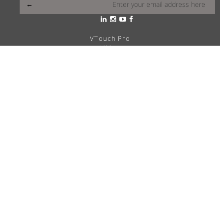
VTouch Pro
VMax
VTouch Classic
VHotel
VTouch Plus
VTouch KNX
VTouch Cresnet
VSymphony
מה הויטראה שלך?
פתרונות בית חכם
דרושים
מוקד שירות ותמיכה
הצהרת נגישות
אודות Vitrea
השראה
בלוג
מדיניות פרטיות
משווקים מורשים