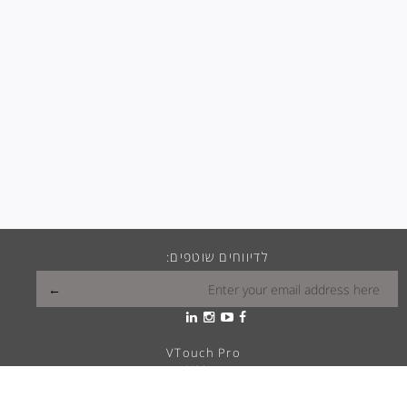
לדיווחים שוטפים:
VTouch Pro
VMax
VTouch Classic
VHotel