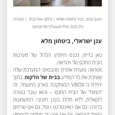
עיצוב פנים: כפיר גלאטיה אזולאי | צילום: איתי בנית | מערכת
בית חכם: VTouch Pro של ויטראה
ענן ישראלי, ביטחון מלא
כאן בדיוק נכנס היתרון הגדול של מערכות
הבית החכם של ויטראה.
ויטראה פועלת אחרת מהבסיס: המערכת שלה
שומרת את כל המידע
בבית של הלקוח
, בתוך
יחידת ה־VBOX המותקנת בארון החשמל. זה
“המוח” של הבית החכם – והוא עובד בצורה
לוקאלית, ללא תלות בענן חיצוני. המשמעות
ברורה: גם אם האינטרנט נופל, גם אם שרתים
בחו״ל קורסים, גם אם יצרן זר מחליט להפסיק