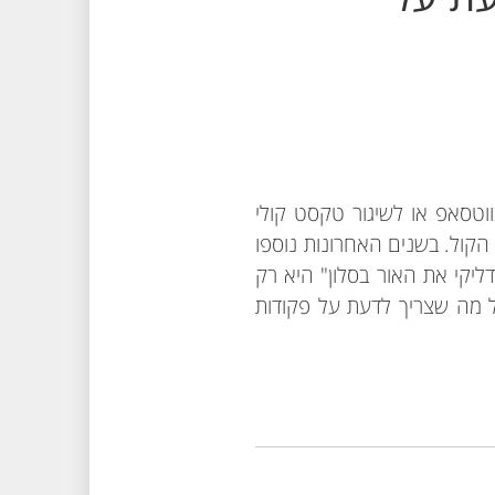
וטסאפ או לשיגור טקסט קולי
עות הקול. בשנים האחרונות נוספו
זרות הקוליות" ואנחנו מוצאים את עצמנו משגרים לעברן בקשות שונות: "הי Siri, הדליקי את האור בסלון" היא רק
ל מה שצריך לדעת על פקודות