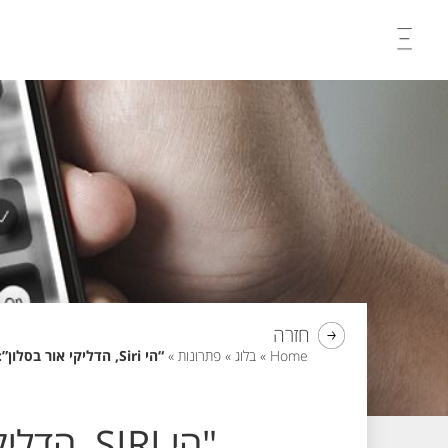
Skip
to
content
חזרה
Home
»
בלוג
»
פתרונות
»
“הי Siri, הדליקי אור בסלון”: כל מה שצריך לדעת על האינטגרציה בין ויטראה ל-Apple
"הי SIRI