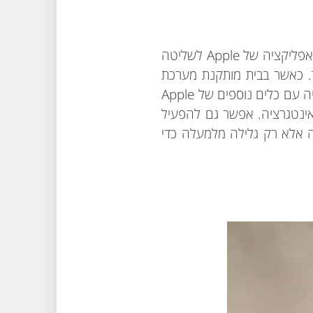
מתממשקות באופן מלא עם אפליקציית Apple HomeKit שהיא האפליקציה של Apple לשליטה
ד. כאשר בבית מותקנת מערכת
חשמל חכם של ויטראה, אפשר לתת לעוזרת הקולית של Apple פקודות קוליות ולייצר אינטגרציה עם כלים נוספים של Apple
ובד נוסף של אינטגרציה. אפשר גם להפעיל
א נדרשת כניסה לאפליקציה אלא רק גלילה מלמעלה כדי