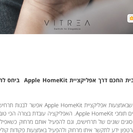
"איזה יתרון יש לתפעול הב
"היתרון המשמעותי ביותר הוא שבאמצעות אפליקצי
מזג אוויר, ואפילו מבוססי חיישנים תומכי Apple HomeKit. האפל
צר סוגים שונים של תרחישים, וגם להפעיל אותם מרחוק כשאפיל
ם של Apple, הסמארטפון ידע לתקשר איתו מרחוק ולהפעיל באמצעות פקודות