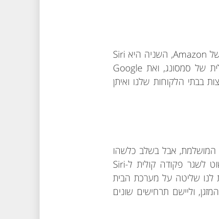
"אפשר להתייחס לארבע עוזרות קוליות פופולריות: הראשונה – Alexa, שהיא העוזרת הקולית של Amazon, השניה היא Siri
של Apple שמובנית במכשירי iPhone ו-iPad, ואפשר גם להזכיר את Bixby העוזרת הקולית של סמסונג, ואת Google
גוגל. שתי העוזרות הקוליות הראשונות (Alexa ו-Siri) הן הנפוצות בבתי הלקוחות שלנו ואיתן
חה המושלמת, אבל בשלב כלשהו
נהיה לנו חם/קר מידי. במקום להתבאס שצריך לקום ולשנות את הטמפרטורה, אפשר פשוט לשגר פקודה קולית ל-Siri
ת לנו שליטה על מערכת הבית
גן, וליישם תרחישים שונים