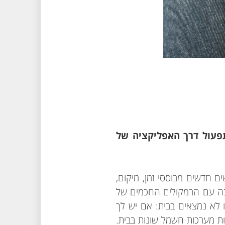
ית החכם דרך אפליקציית Apple HomeKit ביחס לתפעול דרך האפליקציה של
ית Apple HomeKit אפשר לבנות תרחישים חדשים מבוססי זמן, מיקום,
יקציה עובדת בצורה הכי טובה עם הרמקולים החכמים של
ו לא נמצאים בבית: אם יש לך
 קוליות מערכות חשמל שונות בבית.