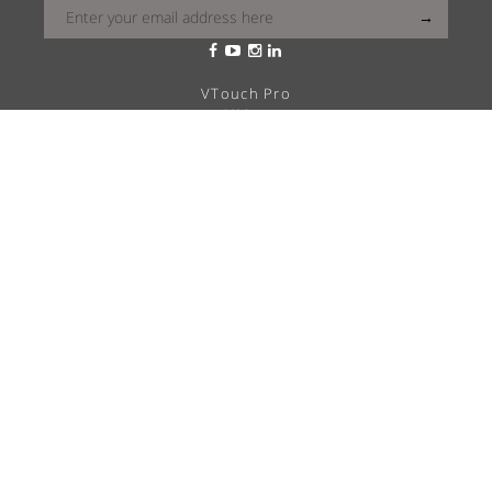
VTouch Pro
VMax
VTouch Classic
VHotel
VTouch Plus
VTouch KNX
VTouch Cresnet
VSymphony
Cual es tu vitrea?
Soluciones
Career
QUIÉNES SOMOS
INSPIRACIÓN
Blog
Política de privacidad
Distribuidor local
Contacta con nosotras