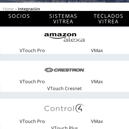
elemento de su casa, desde los sistemas
Home
»
Integración
de audio y vídeo hasta el sistema de
SOCIOS
SISTEMAS
TECLADOS
seguridad de su hogar, y todo lo que está
VITREA
VITREA
entre ellos. Es conectividad total.
VTouch Pro
VMax
VTouch Pro
VMax
VTouch Cresnet
VTouch Pro
VMax
VTouch Plus