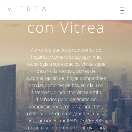
Skip
integración
to
content
con Vitrea
A medida que los propietarios de
hogares y comercios agregan más
tecnología a sus espacios, Vitrea sigue
desarrollando soluciones de
automatización del hogar compatibles
con las opciones de hoy en día. Los
sistemas y productos Vitrea están
diseñados para integrarse sin
complicaciones con los productos y
controladores de otras grandes marcas.
Las conexiones por IP/RS-232/RS-485 y
contacto seco permiten controlar cada