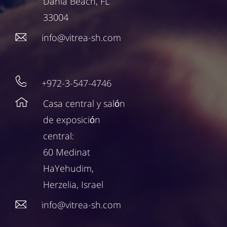
Dania Beach, FL
33004
info@vitrea-sh.com
+972-3-547-4746
Casa central y salón
de exposición
central:
60 Medinat
HaYehudim,
Herzelia, Israel
info@vitrea-sh.com