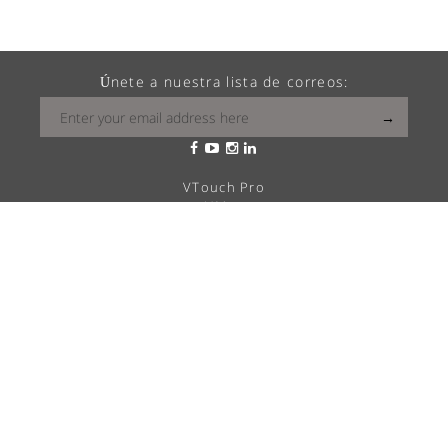
Únete a nuestra lista de correos:
VTouch Pro
VMax
VTouch Classic
VHotel
VTouch Plus
VTouch KNX
VTouch Cresnet
VSymphony
Cual es tu vitrea?
Soluciones
Career
QUIÉNES SOMOS